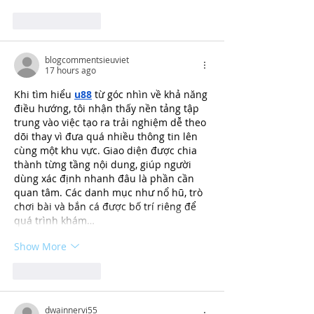
Like
Reply
blogcommentsieuviet
17 hours ago
Khi tìm hiểu 
u88
 từ góc nhìn về khả năng 
điều hướng, tôi nhận thấy nền tảng tập 
trung vào việc tạo ra trải nghiệm dễ theo 
dõi thay vì đưa quá nhiều thông tin lên 
cùng một khu vực. Giao diện được chia 
thành từng tầng nội dung, giúp người 
dùng xác định nhanh đâu là phần cần 
quan tâm. Các danh mục như nổ hũ, trò 
chơi bài và bắn cá được bố trí riêng để 
quá trình khám…
Show More
Like
Reply
dwainnervi55