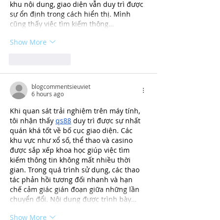
khu nội dung, giao diện vẫn duy trì được 
sự ổn định trong cách hiển thị. Mình 
cũng thấy việc tìm kiếm thông…
Show More
Like
Reply
blogcommentsieuviet
6 hours ago
Khi quan sát trải nghiệm trên máy tính, 
tôi nhận thấy 
qs88
 duy trì được sự nhất 
quán khá tốt về bố cục giao diện. Các 
khu vực như xổ số, thể thao và casino 
được sắp xếp khoa học giúp việc tìm 
kiếm thông tin không mất nhiều thời 
gian. Trong quá trình sử dụng, các thao 
tác phản hồi tương đối nhanh và hạn 
chế cảm giác gián đoạn giữa những lần 
chuyển đổi. Nội dung được trình bày…
Show More