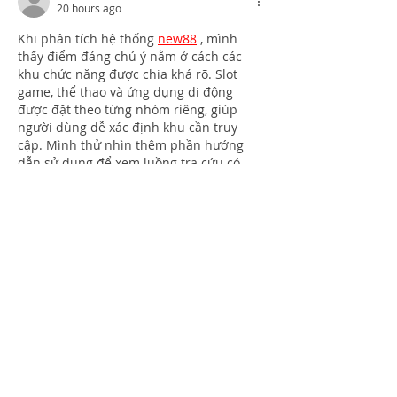
20 hours ago
Khi phân tích hệ thống 
new88
 , mình 
thấy điểm đáng chú ý nằm ở cách các 
khu chức năng được chia khá rõ. Slot 
game, thể thao và ứng dụng di động 
được đặt theo từng nhóm riêng, giúp 
người dùng dễ xác định khu cần truy 
cập. Mình thử nhìn thêm phần hướng 
dẫn sử dụng để xem luồng tra cứu có 
thuận không, cảm giác khá dễ theo. Các 
bước chuyển giữa chuyên mục không tạo 
cảm giác…
Show More
Like
Reply
blogcommentsieuviet
a day ago
Khi thử quan sát giao diện từ nhu cầu 