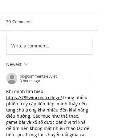
70 Comments
Write a comment...
Veterans Memorial Civic &
A message from 
Convention Center Follows
Veterans Memoria
Governor Mike DeWine’s
Convention Cent
Newest
Order
regarding COVID
blogcommentsieuviet
3 hours ago
Khi mình tìm hiểu 
https://789wincom.college/
 trong nhiều 
phiên truy cập liên tiếp, mình thấy nền 
tảng chú trọng khá nhiều đến khả năng 
điều hướng. Các mục như thể thao, 
game bài và xổ số được đặt ở vị trí khá 
dễ tìm nên không mất nhiều thao tác để 
tiếp cận. Trong lúc chuyển đổi giữa các 